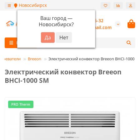
Новосибирск
Ваш город —
+7 (913) 987-55-32
Новосибирск
?
burannsk@gmail.com
Каталог
греватели
Breeon
Электрический конвектор Breeon BHCI-1000 S
Электрический конвектор Breeon
BHCI-1000 SM
PRO Therm