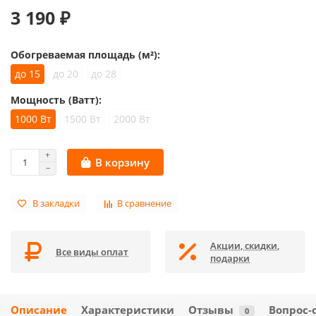
3 190 ₽
Обогреваемая площадь (м²):
до 15
до 20
до 28
Мощность (Ватт):
1000 Вт
1500 Вт
2000 Вт
В корзину
В закладки
В сравнение
Акции, скидки,
Все виды оплат
подарки
Описание
Характеристики
Отзывы
Вопрос-
0