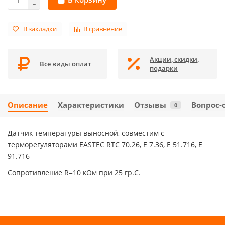
В закладки
В сравнение
Акции, скидки,
Все виды оплат
подарки
Описание
Характеристики
Отзывы
Вопрос-
0
Датчик температуры выносной, совместим с
терморегуляторами EASTEC RTC 70.26, E 7.36, E 51.716, E
91.716
Сопротивление R=10 кОм при 25 гр.С.