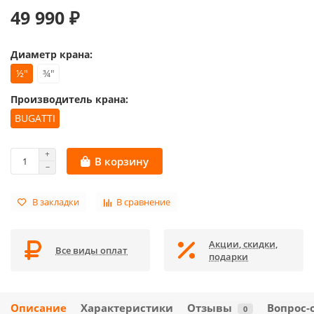
49 990 ₽
Диаметр крана:
½"
¾"
Производитель крана:
BUGATTI
В корзину
В закладки
В сравнение
Акции, скидки,
Все виды оплат
подарки
Описание
Характеристики
Отзывы
Вопрос-
0