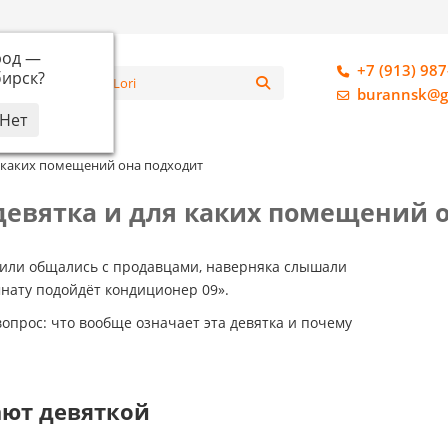
род —
+7 (913) 987
ирск
?
алог
burannsk@g
ля каких помещений она подходит
 девятка и для каких помещений 
 или общались с продавцами, наверняка слышали
мнату подойдёт кондиционер 09».
опрос: что вообще означает эта девятка и почему
ют девяткой