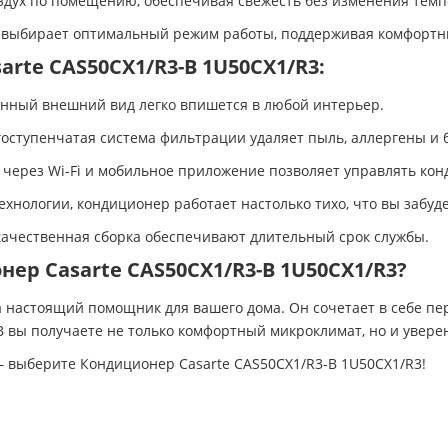
дух по помещению, обеспечивая свежесть без изменения темп
выбирает оптимальный режим работы, поддерживая комфортны
rte CAS50CX1/R3-B 1U50CX1/R3:
ный внешний вид легко впишется в любой интерьер.
ступенчатая система фильтрации удаляет пыль, аллергены и б
через Wi-Fi и мобильное приложение позволяет управлять ко
нологии, кондиционер работает настолько тихо, что вы забуде
ачественная сборка обеспечивают длительный срок службы.
ер Casarte CAS50CX1/R3-B 1U50CX1/R3?
 а настоящий помощник для вашего дома. Он сочетает в себе пе
B вы получаете не только комфортный микроклимат, но и уверен
– выберите Кондиционер Casarte CAS50CX1/R3-B 1U50CX1/R3!