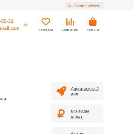
Личный кабинет
-55-32
mail.com
Закладки
Сравнение
Корзина
Доставим за 2
дня
чии
Все виды
оплат
Акции,