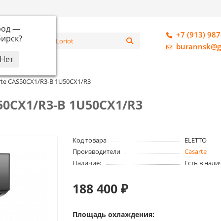
род —
+7 (913) 987
ирск
?
алог
burannsk@g
te CAS50CX1/R3-B 1U50CX1/R3
50CX1/R3-B 1U50CX1/R3
Код товара
ELETTO
Производители
Casarte
Наличие:
Есть в нали
188 400 ₽
Площадь охлаждения: