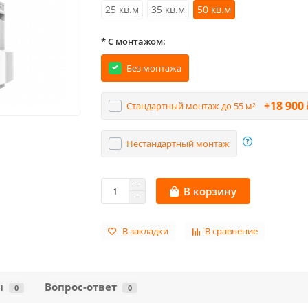
25 кв.м
35 кв.м
50 кв.м
* С монтажом:
Без монтажа
+18 900 
Стандартный монтаж до 55 м²
Нестандартный монтаж
В корзину
В закладки
В сравнение
ы
Вопрос-ответ
0
0