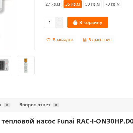
27 кв.м
35 кв.м
53 кв.м
70 кв.м
В корзину
В закладки
В сравнение
ы
Вопрос-ответ
0
0
епловой насос Funai RAC-I-ON30HP.D0