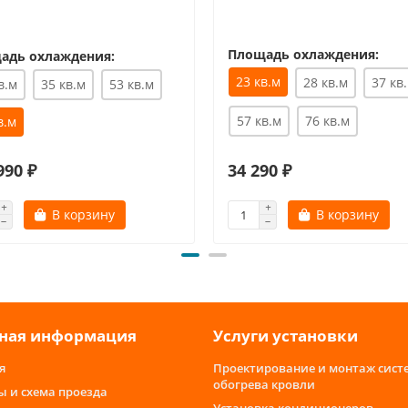
Площадь охлаждения:
адь охлаждения:
23 кв.м
28 кв.м
37 кв
в.м
35 кв.м
53 кв.м
57 кв.м
76 кв.м
в.м
990 ₽
34 290 ₽
В корзину
В корзину
ная информация
Услуги установки
я
Проектирование и монтаж сист
обогрева кровли
ы и схема проезда