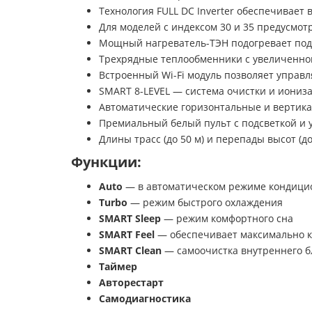
Технология FULL DC Inverter обеспечивает
Для моделей с индексом 30 и 35 предусмот
Мощный нагреватель-ТЭН подогревает под
Трехрядные теплообменники с увеличенно
Встроенный Wi-Fi модуль позволяет управл
SMART 8-LEVEL — система очистки и иониза
Автоматические горизонтальные и вертик
Премиальный белый пульт с подсветкой и 
Длины трасс (до 50 м) и перепады высот (до
Функции:
Auto
— в автоматическом режиме кондицио
Turbo
— режим быстрого охлаждения
SMART Sleep
— режим комфортного сна
SMART Feel
— обеспечивает максимально к
SMART Clean
— самоочистка внутреннего 
Таймер
Авторестарт
Самодиагностика