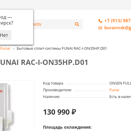
род —
+7 (913) 987
ирск
?
алог
burannsk@g
Funai
Бытовые сплит-системы FUNAI RAC-I-ON35HP.D01
UNAI RAC-I-ON35HP.D01
Код товара
ONSEN FULL
Производители
Funai
Наличие:
Есть в нали
130 990 ₽
Площадь охлаждения: