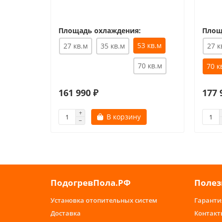
Площадь охлаждения:
Площ
53 кв.м
27 кв.м
35 кв.м
27 к
70 кв.м
70 к
161 990 ₽
177 
В корзину
ПодогревПола.РФ
Полез
Установка отопительных систем
Гаранти
Доставка
Контакт