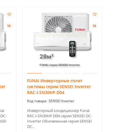
FUNAI Инверторные сплит
FUNAI Ин
ter
системы серии SENSEI Inverter
системы 
RAC-I-SN30HP.D04
RAC-I-SN
SENSEI Inverter
ai
Инверторный кондиционер Funai
Инверторн
 DC-
RAC-I-SN30HP.D04 серии SENSEI DC-
RAC-I-SN3
NSEI
Inverter Обновленная серия SENSEI
Inverter 
DC..
DC..