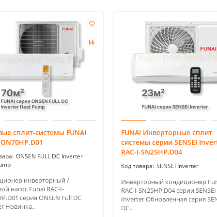
вые сплит-системы FUNAI
FUNAI Инверторные сплит
I-ON70HP.D01
системы серии SENSEI Inver
RAC-I-SN25HP.D04
ONSEN FULL DC Inverter
Pump
SENSEI Inverter
ционер инверторный /
Инверторный кондиционер Fun
ой насос Funai RAC-I-
RAC-I-SN25HP.D04 серии SENSEI
P.D01 серия ONSEN Full DC
Inverter Обновленная серия SE
er Новинка..
DC..