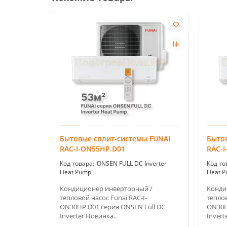
Бытовые сплит-системы FUNAI
Быто
RAC-I-ON55HP.D01
RAC-
ONSEN FULL DC Inverter
Heat Pump
Heat 
Кондиционер инверторный /
Конди
тепловой насос Funai RAC-I-
теплов
ON30HP.D01 серия ONSEN Full DC
ON30H
Inverter Новинка..
Invert