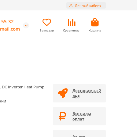
Личный кабинет
-55-32
mail.com
Закладки
Сравнение
Корзина
 DC Inverter Heat Pump
Доставим за 2
дня
чии
Все виды
оплат
Акции,