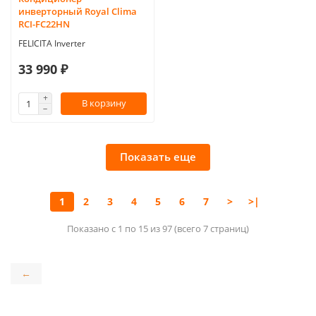
инверторный Royal Clima
RCI-FC22HN
FELICITA Inverter
33 990 ₽
В корзину
Показать еще
1
2
3
4
5
6
7
>
>|
Показано с 1 по 15 из 97 (всего 7 страниц)
←