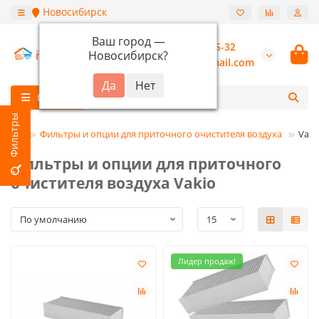
Новосибирск
Ваш город —
+7 (913) 987-55-32
Новосибирск
?
burannsk@gmail.com
Каталог
ляция
Фильтры и опции для приточного очистителя воздуха
Vaki
Фильтры и опции для приточного
очистителя воздуха Vakio
Лидер продаж!