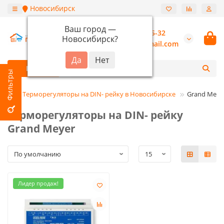
Новосибирск
Ваш город —
+7 (913) 987-55-32
Новосибирск
?
burannsk@gmail.com
Каталог
оры
Терморегуляторы на DIN- рейку в Новосибирске
Grand Meye
Терморегуляторы на DIN- рейку
Grand Meyer
Лидер продаж!