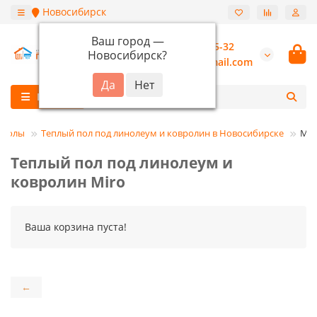
Новосибирск
Ваш город —
+7 (913) 987-55-32
Новосибирск
?
burannsk@gmail.com
Каталог
 полы
Теплый пол под линолеум и ковролин в Новосибирске
Mir
Теплый пол под линолеум и
ковролин Miro
Ваша корзина пуста!
←