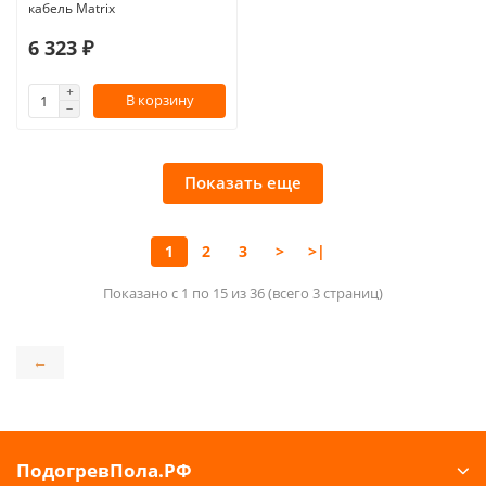
кабель Matrix
6 323 ₽
В корзину
Показать еще
1
2
3
>
>|
Показано с 1 по 15 из 36 (всего 3 страниц)
←
ПодогревПола.РФ