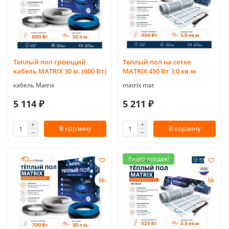
Теплый пол греющий
Теплый пол на сетке
кабель MATRIX 30 м. (600 Вт)
MATRIX 450 Вт 3,0 кв.м
кабель Matrix
matrix mat
5 114 ₽
5 211 ₽
В корзину
В корзину
Лидер продаж!