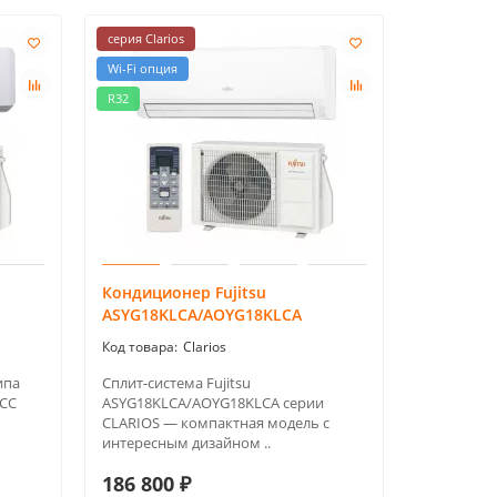
серия Clarios
Wi-Fi опция
R32
Кондиционер Fujitsu
ASYG18KLCA/AOYG18KLCA
Clarios
ипа
Сплит-система Fujitsu
MCC
ASYG18KLCA/AOYG18KLCA серии
CLARIOS — компактная модель с
интересным дизайном ..
186 800 ₽