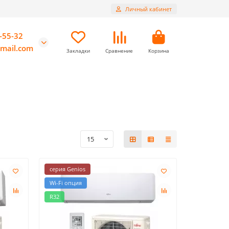
Личный кабинет
-55-32
mail.com
Закладки
Сравнение
Корзина
серия Genios
Wi-Fi опция
R32