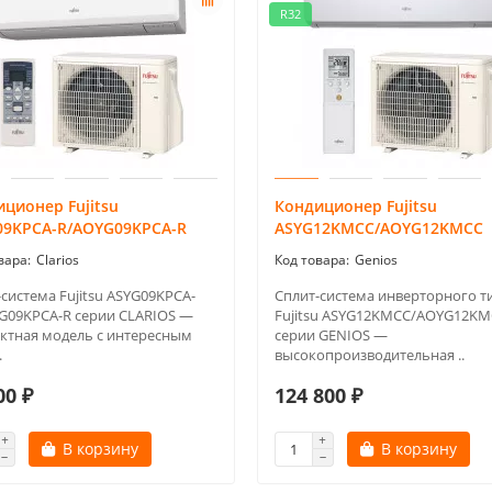
R32
ционер Fujitsu
Кондиционер Fujitsu
09KPCA-R/AOYG09KPCA-R
ASYG12KMCC/AOYG12KMCC
Clarios
Genios
система Fujitsu ASYG09KPCA-
Сплит-система инверторного т
G09KPCA-R серии CLARIOS —
Fujitsu ASYG12KMCC/AOYG12K
ктная модель с интересным
серии GENIOS —
.
высокопроизводительная ..
00 ₽
124 800 ₽
В корзину
В корзину