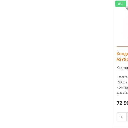
R32
Конди
ASYG
Сплит-
R/AOY
компа
дизай.
72 9