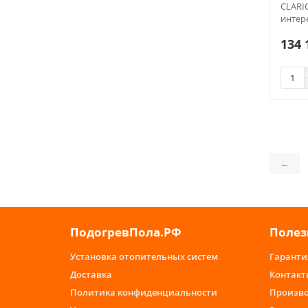
CLARI
интер
134 
←
ПодогревПола.РФ
Полез
Установка отопительных систем
Гаранти
Доставка
Контакт
Политика конфиденциальности
Произв