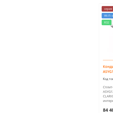
серия 
Wi-Fi 
R32
Конди
ASYG
Сплит-
ASYG1
CLARI
интер
84 4