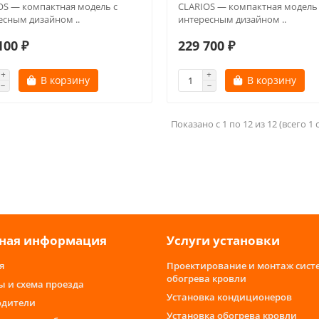
OS — компактная модель с
CLARIOS — компактная модель 
есным дизайном ..
интересным дизайном ..
100 ₽
229 700 ₽
В корзину
В корзину
Показано с 1 по 12 из 12 (всего 1
ная информация
Услуги установки
я
Проектирование и монтаж сист
обогрева кровли
ы и схема проезда
Установка кондиционеров
одители
Установка обогрева кровли