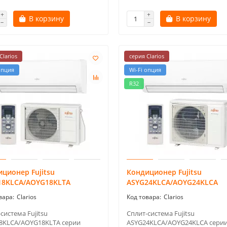
В корзину
В корзину
Clarios
серия Clarios
опция
Wi-Fi опция
R32
ционер Fujitsu
Кондиционер Fujitsu
18KLCA/AOYG18KLTA
ASYG24KLCA/AOYG24KLCA
Clarios
Clarios
система Fujitsu
Сплит-система Fujitsu
8KLCA/AOYG18KLTA серии
ASYG24KLCA/AOYG24KLCA сери