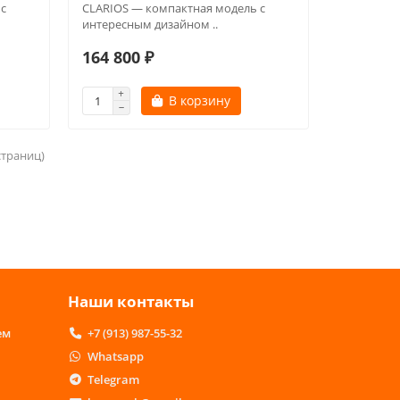
с
CLARIOS — компактная модель с
интересным дизайном ..
164 800 ₽
В корзину
 страниц)
Наши контакты
ем
+7 (913) 987-55-32
Whatsapp
Telegram