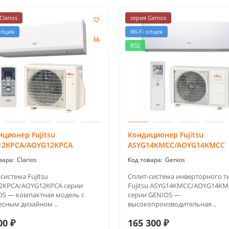
Clarios
серия Genios
опция
Wi-Fi опция
R32
ционер Fujitsu
Кондиционер Fujitsu
12KPCA/AOYG12KPCA
ASYG14KMCC/AOYG14KMCC
Clarios
Genios
система Fujitsu
Сплит-система инверторного т
2KPCA/AOYG12KPCA серии
Fujitsu ASYG14KMCC/AOYG14K
OS — компактная модель с
серии GENIOS —
есным дизайном ..
высокопроизводительная ..
00 ₽
165 300 ₽