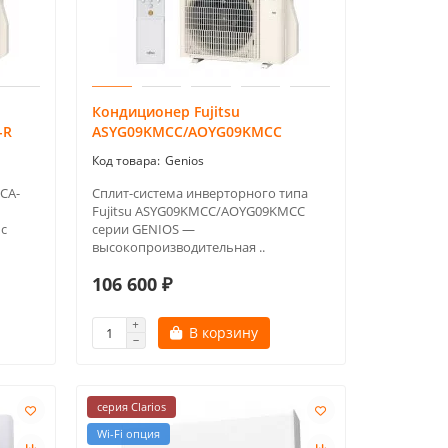
Кондиционер Fujitsu
-R
ASYG09KMCC/AOYG09KMCC
Genios
PCA-
Сплит-система инверторного типа
Fujitsu ASYG09KMCC/AOYG09KMCC
с
серии GENIOS —
высокопроизводительная ..
106 600 ₽
В корзину
серия Clarios
Wi-Fi опция