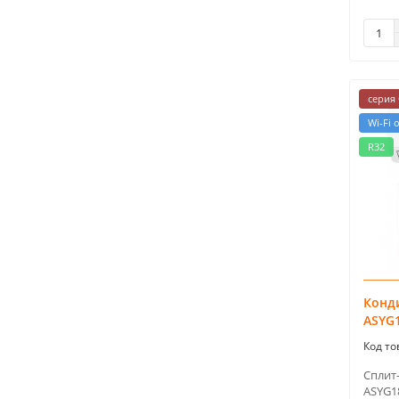
серия 
Wi-Fi 
R32
Конди
ASYG
Сплит-
ASYG1