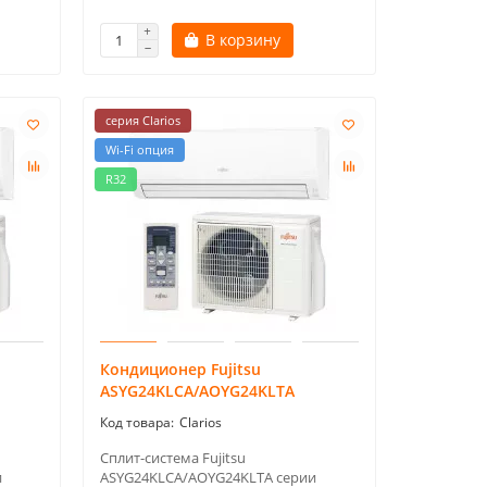
В корзину
серия Clarios
Wi-Fi опция
R32
Кондиционер Fujitsu
ASYG24KLCA/AOYG24KLTA
Clarios
Сплит-система Fujitsu
и
ASYG24KLCA/AOYG24KLTA серии