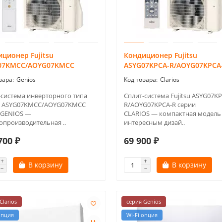
ционер Fujitsu
Кондиционер Fujitsu
07KMCC/AOYG07KMCC
ASYG07KPCA-R/AOYG07KPCA
Genios
Clarios
-система инверторного типа
Сплит-система Fujitsu ASYG07K
su ASYG07KMCC/AOYG07KMCC
R/AOYG07KPCA-R серии
 GENIOS —
CLARIOS — компактная модель 
опроизводительная ..
интересным дизай..
700 ₽
69 900 ₽
В корзину
В корзину
Clarios
серия Genios
опция
Wi-Fi опция