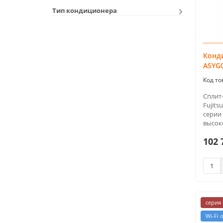
Тип кондиционера
Конди
ASYG
Сплит
Fujit
серии
высок
102 
серия 
Wi-Fi 