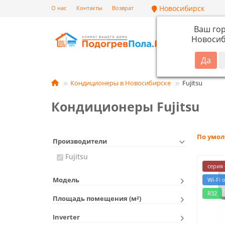
Новосибирск
О нас
Контакты
Возврат
Ваш го
Новосиб
Кат
Кондиционеры в Новосибирске
Fujitsu
Кондиционеры Fujitsu
По умо
Производители
Fujitsu
серия 
Модель
Wi-Fi 
R32
Площадь помещения (м²)
Inverter