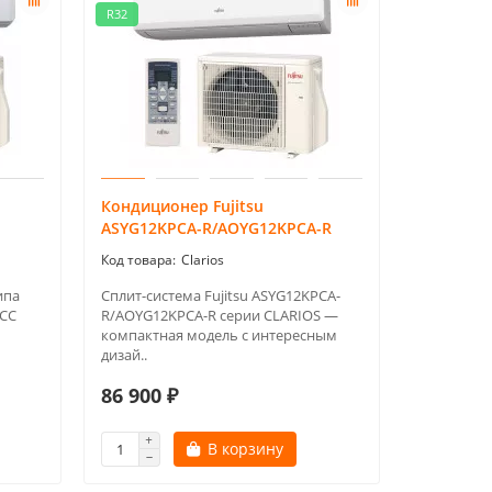
R32
Кондиционер Fujitsu
ASYG12KPCA-R/AOYG12KPCA-R
Clarios
ипа
Сплит-система Fujitsu ASYG12KPCA-
MCC
R/AOYG12KPCA-R серии CLARIOS —
компактная модель с интересным
дизай..
86 900 ₽
В корзину