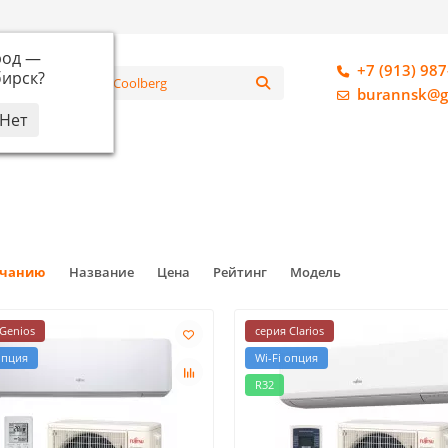
род —
+7 (913) 987
ирск
?
алог
burannsk@g
лчанию
Название
Цена
Рейтинг
Модель
Genios
серия Clarios
опция
Wi-Fi опция
R32