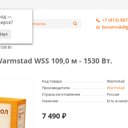
род —
+7 (913) 987
ирск
?
алог
burannsk@g
530 Вт.
rmstad WSS 109,0 м - 1530 Вт.
Код товара
Warmstad
Производители
Warmstad
Страна изготовления
Россия
Наличие:
Есть в нали
7 490 ₽