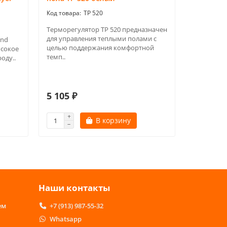
ТР 520
Терморегулятор ТР 520 предназначен
Оптимальн
для управления теплыми полами с
нужен ст
and
целью поддержания комфортной
режим раб
ысокое
темп..
Терморегу
оду..
5 105 ₽
4 748 ₽
В корзину
Наши контакты
ем
+7 (913) 987-55-32
Whatsapp