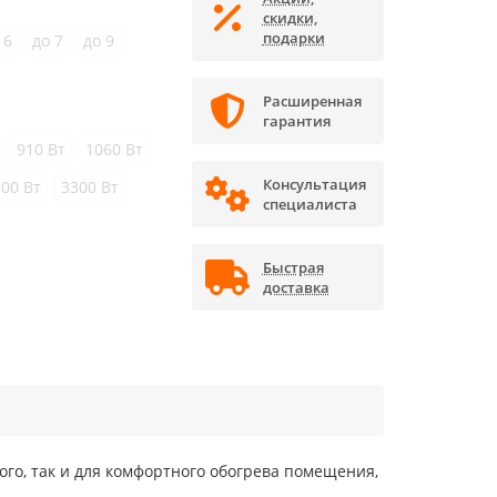
скидки,
подарки
 6
до 7
до 9
Расширенная
гарантия
910 Вт
1060 Вт
Консультация
800 Вт
3300 Вт
специалиста
Быстрая
доставка
го, так и для комфортного обогрева помещения,