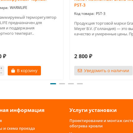
PST-3
WARMLIFE
PST-3
аммируемый терморегулятор
IFE предназначен для
Продукция торговой марки Gr
ния и поддержания
Meyer B.V. (Голландия) — это в
ртного температ..
качество и умеренные цены. Пр
0 ₽
2 800 ₽
В корзину
Уведомить о наличии
ная информация
Услуги установки
я
Проектирование и монтаж сист
обогрева кровли
ы и схема проезда