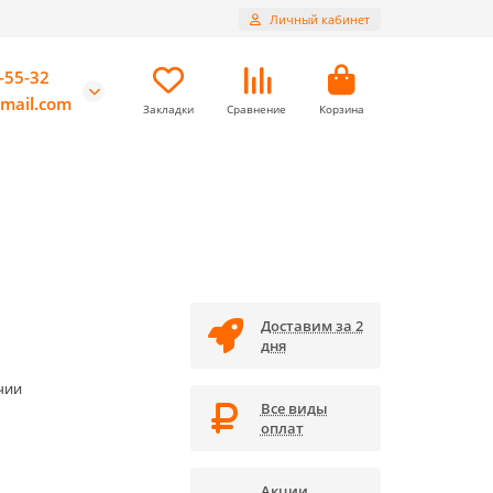
Личный кабинет
-55-32
mail.com
Закладки
Сравнение
Корзина
Доставим за 2
дня
чии
Все виды
оплат
Акции,