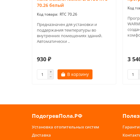
70.26 белый
RTC 70.26
Прогр
WARML
Предназначен для установки и
созда
поддержания температуры во
комфо
внутренних помещениях зданий.
Автоматически ..
930 ₽
3 54
В корзину
ПодогревПола.РФ
Полез
Установка отопительных систем
Гаранти
Доставка
Контакт