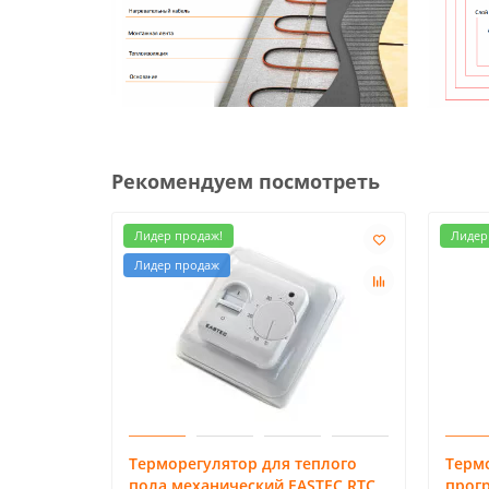
Рекомендуем посмотреть
Лидер продаж!
Лидер
Лидер продаж
Терморегулятор для теплого
Терм
пола механический EASTEC RTC
прог