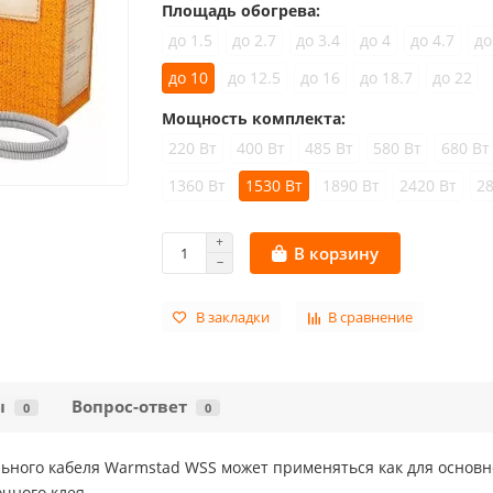
Площадь обогрева:
до 1.5
до 2.7
до 3.4
до 4
до 4.7
до
до 10
до 12.5
до 16
до 18.7
до 22
Мощность комплекта:
220 Вт
400 Вт
485 Вт
580 Вт
680 Вт
1360 Вт
1530 Вт
1890 Вт
2420 Вт
2
В корзину
В закладки
В сравнение
ы
Вопрос-ответ
0
0
ьного кабеля Warmstad WSS может применяться как для основно
очного клея.