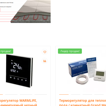
 продаж!
Лидер продаж!
орегулятор WARMLIFE,
Терморегулятор для тепло
раммируемый черный
пола / комнатный Grand M